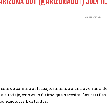
ARIZONA DOT (@ARIZONADOT)
JULY 11
- PUBLICIDAD -
I WANT IN
I've read and accept the
Privacy Policy
.
 esté de camino al trabajo, saliendo a una aventura 
 a su viaje, esto es lo último que necesita. Los carrile
conductores frustrados.