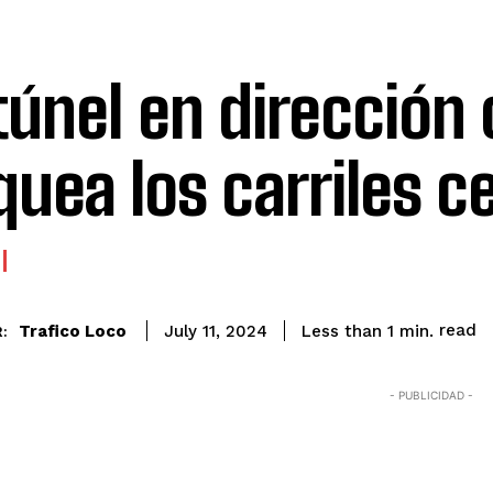
túnel en dirección 
quea los carriles c
read
Trafico Loco
Less than 1
min.
July 11, 2024
:
- PUBLICIDAD -