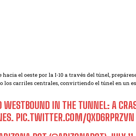
ge hacia el oeste por la I-10 a través del túnel, prepár
 los carriles centrales, convirtiendo el túnel en un 
10 WESTBOUND IN THE TUNNEL: A CRA
NES.
PIC.TWITTER.COM/QXD6RPRZVN