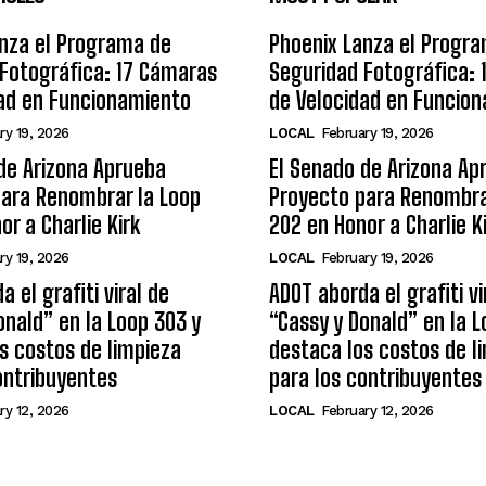
nza el Programa de
Phoenix Lanza el Progr
Fotográfica: 17 Cámaras
Seguridad Fotográfica:
ad en Funcionamiento
de Velocidad en Funcio
ry 19, 2026
LOCAL
February 19, 2026
de Arizona Aprueba
El Senado de Arizona Ap
para Renombrar la Loop
Proyecto para Renombra
or a Charlie Kirk
202 en Honor a Charlie K
ry 19, 2026
LOCAL
February 19, 2026
 el grafiti viral de
ADOT aborda el grafiti vi
onald” en la Loop 303 y
“Cassy y Donald” en la L
s costos de limpieza
destaca los costos de l
ontribuyentes
para los contribuyentes
ry 12, 2026
LOCAL
February 12, 2026