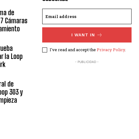
ama de
 17 Cámaras
namiento
I WANT IN
rueba
I've read and accept the
Privacy Policy
.
r la Loop
- PUBLICIDAD -
irk
ral de
oop 303 y
impieza