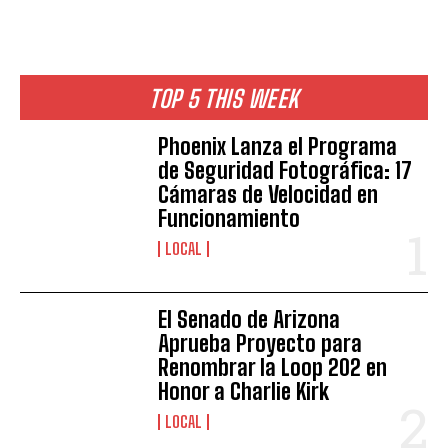
TOP 5 THIS WEEK
Phoenix Lanza el Programa
de Seguridad Fotográfica: 17
Cámaras de Velocidad en
Funcionamiento
LOCAL
El Senado de Arizona
Aprueba Proyecto para
Renombrar la Loop 202 en
I WANT IN
Honor a Charlie Kirk
I've read and accept the
Privacy Policy
.
LOCAL