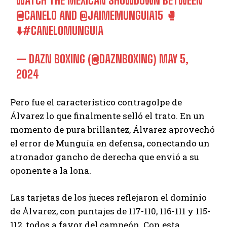
WATCH THE MEXICAN SHOWDOWN BETWEEN
@CANELO
AND
@JAIMEMUNGUIA15
🥊
⬇️
#CANELOMUNGUIA
— DAZN BOXING (@DAZNBOXING)
MAY 5,
2024
Pero fue el característico contragolpe de
Álvarez lo que finalmente selló el trato. En un
momento de pura brillantez, Álvarez aprovechó
el error de Munguía en defensa, conectando un
atronador gancho de derecha que envió a su
oponente a la lona.
Las tarjetas de los jueces reflejaron el dominio
de Álvarez, con puntajes de 117-110, 116-111 y 115-
112, todos a favor del campeón. Con esta