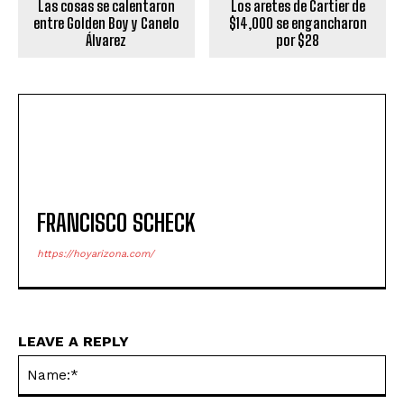
Las cosas se calentaron
Los aretes de Cartier de
entre Golden Boy y Canelo
$14,000 se engancharon
Álvarez
por $28
FRANCISCO SCHECK
https://hoyarizona.com/
LEAVE A REPLY
Na