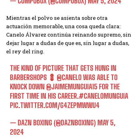
— COMPUBOX (@COMPUBOX)
MAY 5, 2024
Mientras el polvo se asienta sobre otra
actuación memorable, una cosa queda clara:
Canelo Álvarez continúa reinando supremo, sin
dejar lugar a dudas de que es, sin lugar a dudas,
el rey del ring.
THE KIND OF PICTURE THAT GETS HUNG IN
BARBERSHOPS 💈
@CANELO
WAS ABLE TO
KNOCK DOWN
@JAIMEMUNGUIA15
FOR THE
FIRST TIME IN HIS CAREER.
#CANELOMUNGUIA
PIC.TWITTER.COM/G4ZEPMWWU4
— DAZN BOXING (@DAZNBOXING)
MAY 5,
2024