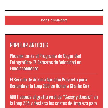
Comment:
POPULAR ARTICLES
Phoenix Lanza el Programa de Seguridad
Fotográfica: 17 Cámaras de Velocidad en
Funcionamiento
El Senado de Arizona Aprueba Proyecto para
Renombrar la Loop 202 en Honor a Charlie Kirk
ADOT aborda el grafiti viral de “Cassy y Donald” en
la Loop 303 y destaca los costos de limpieza para