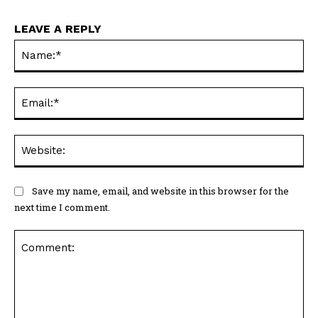
LEAVE A REPLY
Na
Ema
Web
Save my name, email, and website in this browser for the
next time I comment.