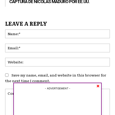
CAPTURA DE NICOLÁS MADURO POR EE.UU.
LEAVE A REPLY
Na
Ema
I WANT IN
Web
I've read and accept the
Privacy Policy
.
Save my name, email, and website in this browser for
the next time I comment.
×
- ADVERTISEMENT -