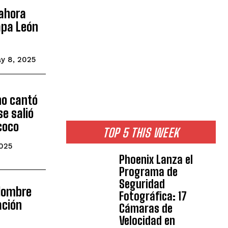
ahora
apa León
y 8, 2025
no cantó
se salió
coco
TOP 5 THIS WEEK
2025
Phoenix Lanza el
Programa de
Seguridad
 Hombre
Fotográfica: 17
ación
Cámaras de
Velocidad en