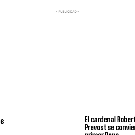
- PUBLICIDAD -
I WANT IN
El cardenal Rober
os
I've read and accept the
Privacy Policy
.
Prevost se convie