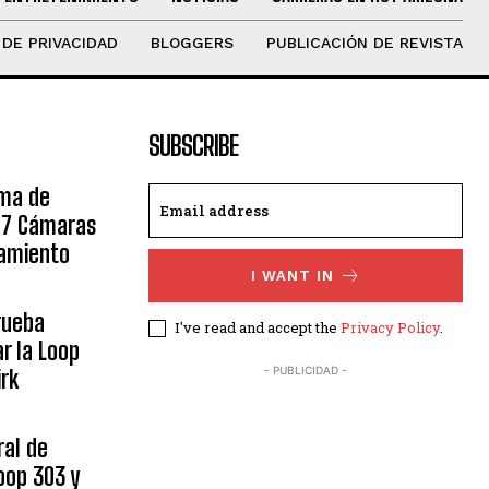
 DE PRIVACIDAD
BLOGGERS
PUBLICACIÓN DE REVISTA
SUBSCRIBE
ama de
 17 Cámaras
namiento
I WANT IN
rueba
I've read and accept the
Privacy Policy
.
r la Loop
- PUBLICIDAD -
irk
ral de
oop 303 y