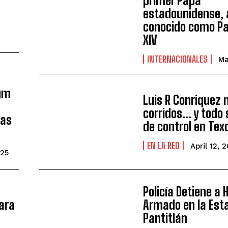
primer Papa
estadounidense, 
conocido como P
XIV
INTERNACIONALES
Ma
aum
Luis R Conriquez 
corridos… y todo 
pas
de control en Tex
EN LA RED
April 12, 
025
Policía Detiene a
para
Armado en la Est
Pantitlán