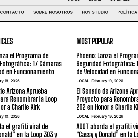
CONTACTO
SOBRE NOSOTROS
HOY STUDIO
POLÍTICA
ICLES
MOST POPULAR
nza el Programa de
Phoenix Lanza el Progr
Fotográfica: 17 Cámaras
Seguridad Fotográfica:
ad en Funcionamiento
de Velocidad en Funcio
ry 19, 2026
LOCAL
February 19, 2026
de Arizona Aprueba
El Senado de Arizona Ap
para Renombrar la Loop
Proyecto para Renombra
or a Charlie Kirk
202 en Honor a Charlie K
ry 19, 2026
LOCAL
February 19, 2026
 el grafiti viral de
ADOT aborda el grafiti vi
onald” en la Loop 303 y
“Cassy y Donald” en la L