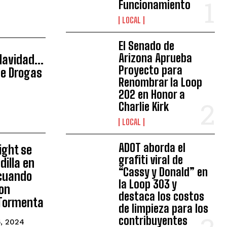
Funcionamiento
LOCAL
El Senado de
Arizona Aprueba
 Navidad…
Proyecto para
de Drogas
Renombrar la Loop
202 en Honor a
Charlie Kirk
LOCAL
ADOT aborda el
light se
grafiti viral de
dilla en
“Cassy y Donald” en
 cuando
la Loop 303 y
on
destaca los costos
 Tormenta
de limpieza para los
contribuyentes
, 2024