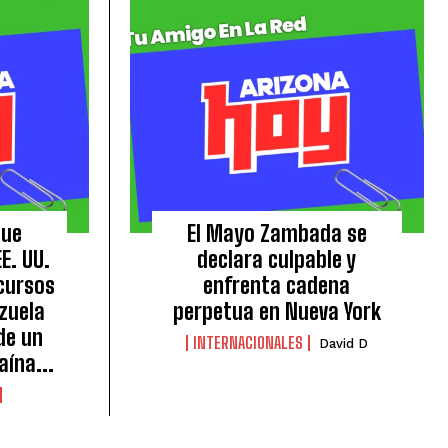
que
El Mayo Zambada se
E. UU.
declara culpable y
ecursos
enfrenta cadena
zuela
perpetua en Nueva York
de un
INTERNACIONALES
David D
ína...