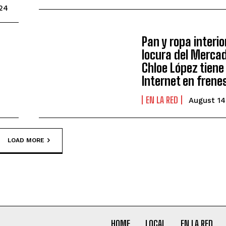
24
Pan y ropa interio
locura del Merca
Chloe López tiene
Internet en frene
EN LA RED
August 14
LOAD MORE
HOME
LOCAL
EN LA RED