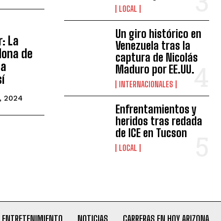
LOCAL
Un giro histórico en
r: La
Venezuela tras la
dona de
captura de Nicolás
 a
Maduro por EE.UU.
sí
INTERNACIONALES
, 2024
Enfrentamientos y
heridos tras redada
de ICE en Tucson
LOCAL
ENTRETENIMIENTO
NOTICIAS
CARRERAS EN HOY ARIZONA