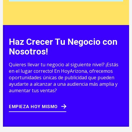
Haz Crecer Tu Negocio con
Nosotros!
Quieres llevar tu negocio al siguiente nivel? ¡Estás
en el lugar correcto! En HoyArizona, ofrecemos
oportunidades únicas de publicidad que pueden
ayudarte a alcanzar a una audiencia más amplia y
aumentar tus ventas?
EMPIEZA HOY MISMO