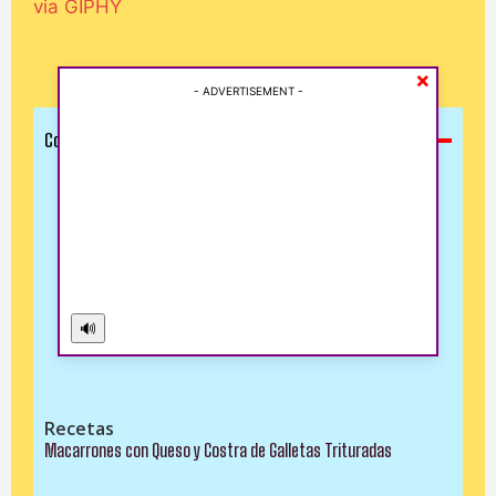
I've read and accept the
Privacy Policy
.
via GIPHY
×
- ADVERTISEMENT -
Comida y Bebidas
🔊
Recetas
Macarrones con Queso y Costra de Galletas Trituradas