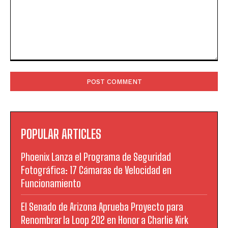
Comment:
POPULAR ARTICLES
Phoenix Lanza el Programa de Seguridad
Fotográfica: 17 Cámaras de Velocidad en
Funcionamiento
El Senado de Arizona Aprueba Proyecto para
Renombrar la Loop 202 en Honor a Charlie Kirk