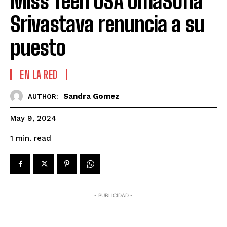
Miss Teen USA UmaSofia
Srivastava renuncia a su
puesto
EN LA RED
Sandra Gomez
AUTHOR:
May 9, 2024
read
1
min.
- PUBLICIDAD -