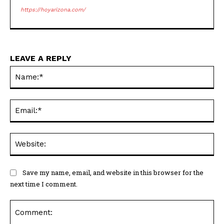
https://hoyarizona.com/
LEAVE A REPLY
Na
Ema
Web
Save my name, email, and website in this browser for the
next time I comment.