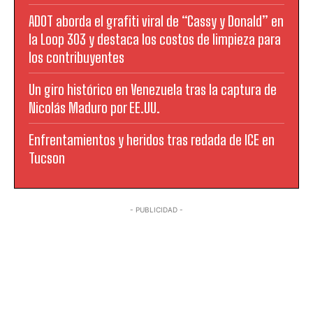
ADOT aborda el grafiti viral de “Cassy y Donald” en
la Loop 303 y destaca los costos de limpieza para
los contribuyentes
Un giro histórico en Venezuela tras la captura de
Nicolás Maduro por EE.UU.
Enfrentamientos y heridos tras redada de ICE en
Tucson
- PUBLICIDAD -