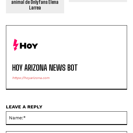
animal de Onlyfans Elena
Larrea
HOY ARIZONA NEWS BOT
https://hoyarizona.com
LEAVE A REPLY
Na