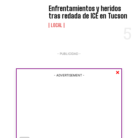
Enfrentamientos y heridos
tras redada de ICE en Tucson
LOCAL
I WANT IN
I've read and accept the
Privacy Policy
.
- PUBLICIDAD -
×
- ADVERTISEMENT -