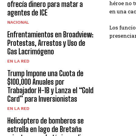
ofrecía dinero para matar a
héroe no t
en una cac
agentes de ICE
NACIONAL
Los funci
Enfrentamientos en Broadview:
presencia
Protestas, Arrestos y Uso de
Gas Lacrimógeno
EN LA RED
Trump Impone una Cuota de
$100,000 Anuales por
Trabajador H-1B y Lanza el “Gold
Card” para Inversionistas
EN LA RED
Helicóptero de bomberos se
estrella en lago de Bretaña