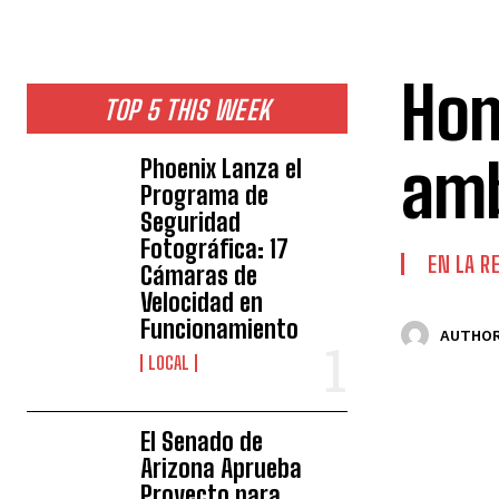
Hom
TOP 5 THIS WEEK
amb
Phoenix Lanza el
Programa de
Seguridad
Fotográfica: 17
EN LA R
Cámaras de
Velocidad en
Funcionamiento
AUTHOR
LOCAL
El Senado de
Arizona Aprueba
Proyecto para