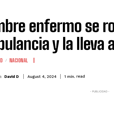
bre enfermo se r
ulancia y la lleva
ED
NACIONAL
read
David D
1
min.
August 4, 2024
:
- PUBLICIDAD -