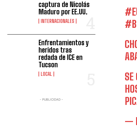
captura de Nicolás
#E
Maduro por EE.UU.
INTERNACIONALES
#B
Enfrentamientos y
CH
heridos tras
AB
redada de ICE en
Tucson
LOCAL
SE
HO
PI
- PUBLICIDAD -
— 