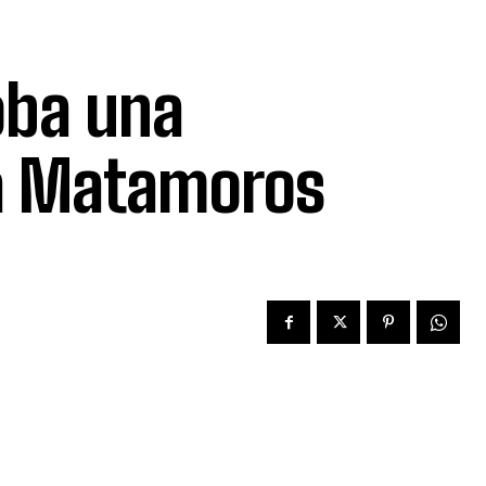
oba una
 a Matamoros