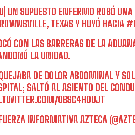
U
| UN SUPUESTO ENFERMO ROBÓ UNA
ROWNSVILLE
, TEXAS Y HUYÓ HACIA
#
OCÓ CON LAS BARRERAS DE LA ADUAN
ANDONÓ LA UNIDAD.
I WANT IN
 QUEJABA DE DOLOR ABDOMINAL Y SOL
I've read and accept the
Privacy Policy
.
SPITAL; SALTÓ AL ASIENTO DEL CON
C.TWITTER.COM/0BSC4HOUJT
FUERZA INFORMATIVA AZTECA (@AZT