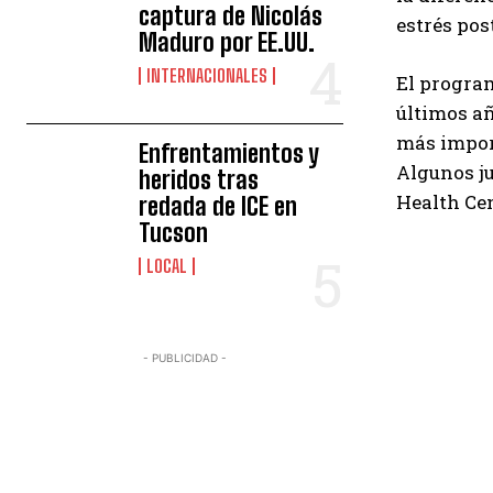
captura de Nicolás
estrés pos
Maduro por EE.UU.
INTERNACIONALES
El program
últimos añ
más import
Enfrentamientos y
Algunos j
heridos tras
Health Cen
redada de ICE en
Tucson
LOCAL
- PUBLICIDAD -