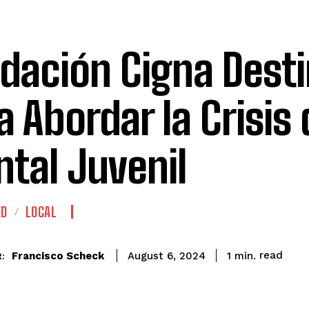
dación Cigna Desti
a Abordar la Crisis
tal Juvenil
ED
LOCAL
read
Francisco Scheck
1
min.
August 6, 2024
: