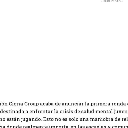
- PUBLICIDAD -
ión Cigna Group acaba de anunciar la primera ronda 
 destinada a enfrentar la crisis de salud mental juve
 no están jugando. Esto no es solo una maniobra de re
cia donde realmente importa: en las escuelas y comun