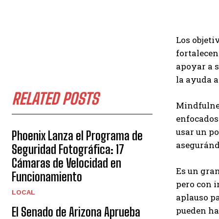
Los objeti
fortalecen
apoyar a s
la ayuda 
RELATED POSTS
Mindfulnes
enfocados 
usar un po
Phoenix Lanza el Programa de
asegurándo
Seguridad Fotográfica: 17
Cámaras de Velocidad en
Es un gran
Funcionamiento
pero con i
LOCAL
aplauso p
El Senado de Arizona Aprueba
pueden hac