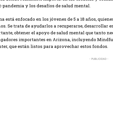
t-pandemia y los desafíos de salud mental.
a está enfocado en los jóvenes de 5 a 18 años, quien
os. Se trata de ayudarlos a recuperarse, desarrollar e
ante, obtener el apoyo de salud mental que tanto nec
ugadores importantes en Arizona, incluyendo Mindful
ter, que están listos para aprovechar estos fondos.
I WANT IN
- PUBLICIDAD -
I've read and accept the
Privacy Policy
.