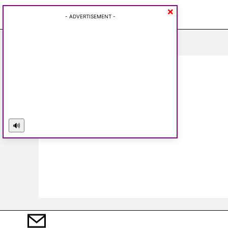
×
Wednesday, August 5, 2026
- ADVERTISEMENT -
🔊