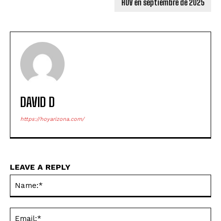
HOV en septiembre de 2025
DAVID D
https://hoyarizona.com/
LEAVE A REPLY
Na
Ema