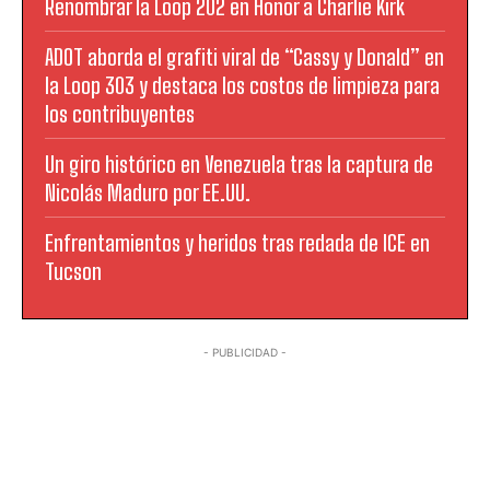
Renombrar la Loop 202 en Honor a Charlie Kirk
ADOT aborda el grafiti viral de “Cassy y Donald” en
la Loop 303 y destaca los costos de limpieza para
los contribuyentes
Un giro histórico en Venezuela tras la captura de
Nicolás Maduro por EE.UU.
Enfrentamientos y heridos tras redada de ICE en
Tucson
- PUBLICIDAD -