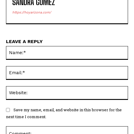
SANDRA GOMEZ
https://hoyarizona.com/
LEAVE A REPLY
Na
Ema
Web
Save my name, email, and website in this browser for the
next time I comment.