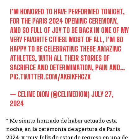
I’M HONORED TO HAVE PERFORMED TONIGHT,
FOR THE PARIS 2024 OPENING CEREMONY,
AND SO FULL OF JOY TO BE BACK IN ONE OF MY
VERY FAVORITE CITIES! MOST OF ALL, I’M SO
HAPPY TO BE CELEBRATING THESE AMAZING
ATHLETES, WITH ALL THEIR STORIES OF
SACRIFICE AND DETERMINATION, PAIN AND…
PIC.TWITTER.COM/AK6IKFHGZX
— CELINE DION (@CELINEDION)
JULY 27,
2024
“¡Me siento honrado de haber actuado esta
noche, en la ceremonia de apertura de París
2024, y muy feliz de estar de regreso en una de